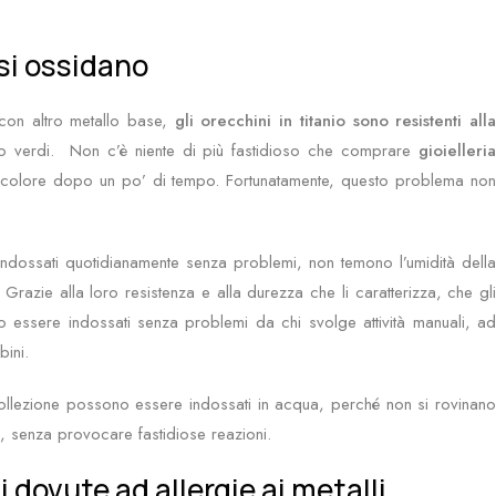
 si ossidano
ti con altro metallo base,
gli orecchini in titanio sono resistenti all
o verdi. Non c’è niente di più fastidioso che comprare
gioielleri
colore dopo un po’ di tempo. Fortunatamente, questo problema no
dossati quotidianamente senza problemi, non temono l’umidità dell
 Grazie alla loro resistenza e alla durezza che li caratterizza, che gli
o essere indossati senza problemi da chi svolge attività manuali, ad
ini.
ollezione possono essere indossati in acqua, perché non si rovinano
a, senza provocare fastidiose reazioni.
i dovute ad allergie ai metalli