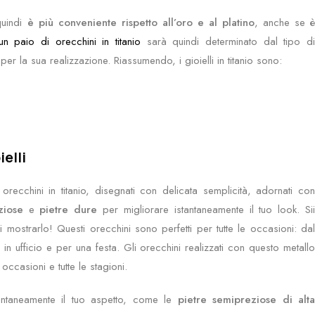
quindi
è più conveniente rispetto all’oro e al platino
, anche se 
n paio di orecchini in titanio
sarà quindi determinato dal tipo d
r la sua realizzazione. Riassumendo, i gioielli in titanio sono:
ielli
orecchini in titanio, disegnati con delicata semplicità, adornati co
iose
e
pietre dure
per migliorare istantaneamente il tuo look. Si
ostrarlo! Questi orecchini sono perfetti per tutte le occasioni: dal
in ufficio e per una festa. Gli orecchini realizzati con questo metallo
occasioni e tutte le stagioni.
ntaneamente il tuo aspetto, come le
pietre semipreziose di alta