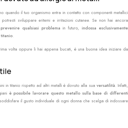
no quando il tuo organismo entra in contatto con componenti metallic
potresti sviluppare eritemi e irritazioni cutanee. Se non hai ancora
i
prevenire qualsiasi problema
in futuro,
indossa esclusivament
titanio
.
prima volta oppure li hai appena bucati, è una buona idea iniziare da
tile
i in titanio rispetto ad altri metalli è dovuto alla sua
versatilità
. Infatti
giani
è possibile lavorare questo metallo sulla base di differenti
soddisfare il gusto individuale di ogni donna che scelga di indossare