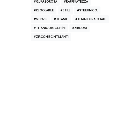
#QUARZOROSA
#RAFFINATEZZA
è
#REGOLABILE
#STILE
#STILEUNICO.
i
#STRASS
#TITANIO
#TITANIOBRACCIALE
#TITANIOORECCHINI
#ZIRCONI
#ZIRCONISCINTILLANTI
n
i