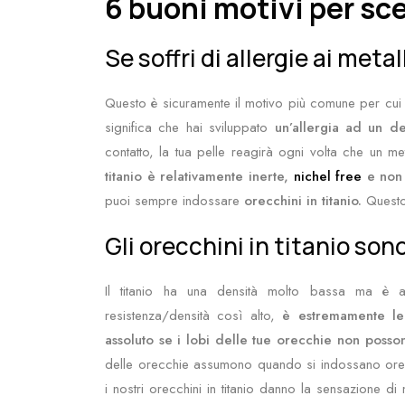
6 buoni motivi per sce
Se soffri di allergie ai metall
Questo è sicuramente il motivo più comune per cui ta
significa che hai sviluppato
un’allergia ad un d
contatto, la tua pelle reagirà ogni volta che un me
titanio è relativamente inerte,
nichel free
e non 
puoi sempre indossare
orecchini in titanio.
Questo 
Gli orecchini in titanio son
Il titanio ha una densità molto bassa ma è 
resistenza/densità così alto,
è estremamente l
assoluto se i lobi delle tue orecchie non posson
delle orecchie assumono quando si indossano orecchi
i nostri orecchini in titanio danno la sensazione d