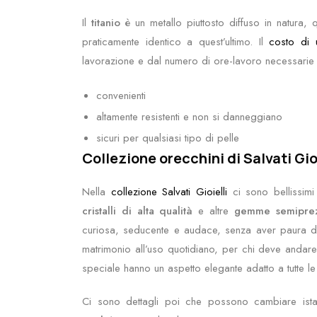
Il
titanio
è un metallo piuttosto diffuso in natura, 
praticamente identico a quest’ultimo. Il
costo di u
lavorazione e dal numero di ore-lavoro necessarie pe
convenienti
altamente resistenti e non si danneggiano
sicuri per qualsiasi tipo di pelle
Collezione orecchini di Salvati Gio
Nella
collezione Salvati Gioielli
ci sono bellissimi 
cristalli di alta qualità
e altre
gemme semiprez
curiosa, seducente e audace, senza aver paura di m
matrimonio all’uso quotidiano, per chi deve andare 
speciale hanno un aspetto elegante adatto a tutte le 
Ci sono dettagli poi che possono cambiare ista