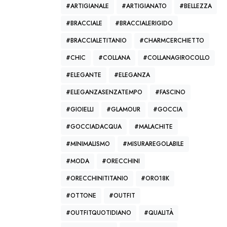
#ARTIGIANALE
#ARTIGIANATO
#BELLEZZA
i
#BRACCIALE
#BRACCIALERIGIDO
#BRACCIALETITANIO
#CHARMCERCHIETTO
e
#CHIC
#COLLANA
#COLLANAGIROCOLLO
#ELEGANTE
#ELEGANZA
#ELEGANZASENZATEMPO
#FASCINO
#GIOIELLI
#GLAMOUR
#GOCCIA
#GOCCIADACQUA
#MALACHITE
#MINIMALISMO
#MISURAREGOLABILE
,
#MODA
#ORECCHINI
#ORECCHINITITANIO
#ORO18K
#OTTONE
#OUTFIT
#OUTFITQUOTIDIANO
#QUALITÀ