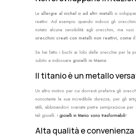
Le
allergie al nichel o ad altri metalli
si sviluppa
reattivi. Ad esempio quando indossi gli orecchini 
notato alcuna sensibilità agli orecchini, ma vuo
orecchini creati con metalli non reattivi, come il 
Se hai fatto i buchi ai lobi delle orecchie per la 
subito a indossare
gioielli in titanio
.
Il titanio è un metallo versa
Un altro motivo per cui dovresti preferire gli orecchin
nonostante la sua incredibile durezza, per gli arti
stili
, abbinandovi svariate pietre semipreziose per 
tali gioielli. i
gioielli in titanio sono trasformabili
!
Alta qualità e convenienza