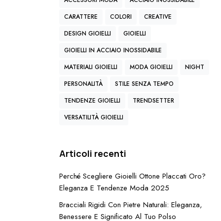
ACCESSORI MODA
ACCIAIO INOSSIDABILE
CARATTERE
COLORI
CREATIVE
DESIGN GIOIELLI
GIOIELLI
GIOIELLI IN ACCIAIO INOSSIDABILE
MATERIALI GIOIELLI
MODA GIOIELLI
NIGHT
a
PERSONALITÀ
STILE SENZA TEMPO
,
TENDENZE GIOIELLI
TRENDSETTER
VERSATILITÀ GIOIELLI
Articoli recenti
n
Perché Scegliere Gioielli Ottone Placcati Oro?
i
Eleganza E Tendenze Moda 2025
Bracciali Rigidi Con Pietre Naturali: Eleganza,
a
Benessere E Significato Al Tuo Polso