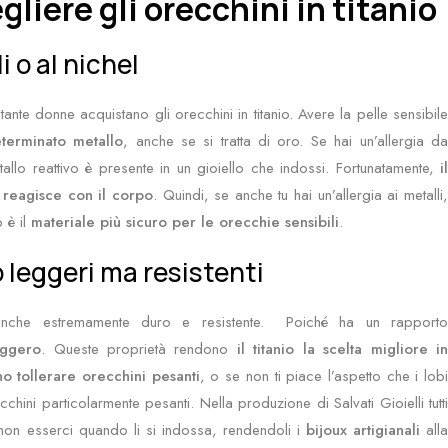
gliere gli orecchini in titanio
i o al nichel
nte donne acquistano gli orecchini in titanio. Avere la pelle sensibile
eterminato metallo
, anche se si tratta di oro. Se hai un’allergia d
tallo reattivo è presente in un gioiello che indossi. Fortunatamente,
il
reagisce con il corpo
. Quindi, se anche tu hai un’allergia ai metalli
è il
materiale più sicuro per le orecchie sensibili
.
o leggeri ma resistenti
anche estremamente duro e resistente. Poiché ha un rapporto
eggero
. Queste proprietà rendono
il titanio la scelta migliore i
o tollerare orecchini pesanti
, o se non ti piace l’aspetto che i lob
ni particolarmente pesanti. Nella produzione di Salvati Gioielli tutti
i non esserci quando li si indossa, rendendoli i
bijoux artigianali
all