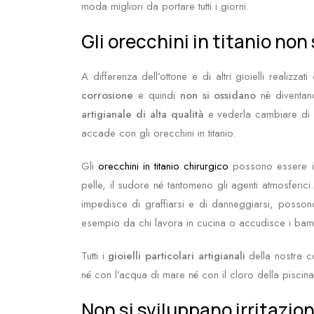
moda migliori da portare tutti i giorni.
Gli orecchini in titanio non
A differenza dell’ottone e di altri gioielli realizza
corrosione
e quindi
non si ossidano
nè diventan
artigianale
di alta qualità
e vederla cambiare di 
accade con gli orecchini in titanio.
Gli
orecchini in titanio chirurgico
possono essere in
pelle, il sudore né tantomeno gli agenti atmosferici.
impedisce di graffiarsi e di danneggiarsi, posson
esempio da chi lavora in cucina o accudisce i bamb
Tutti i
gioielli particolari artigianali
della nostra c
né con l’acqua di mare né con il cloro della piscin
Non si sviluppano irritazion