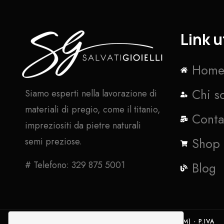
Link ut
Hom
Chi s
Siamo esperti nella lavorazione di
materiali di pregio, come il titanio,
Conta
impreziositi da pietre naturali
Shop
semi preziose.
# Telefono: 329 875 5001
Blog
SALVATI GIOIELLI - VIA NUORO, 3 - 00040 ARDEA (RM) - P.IVA