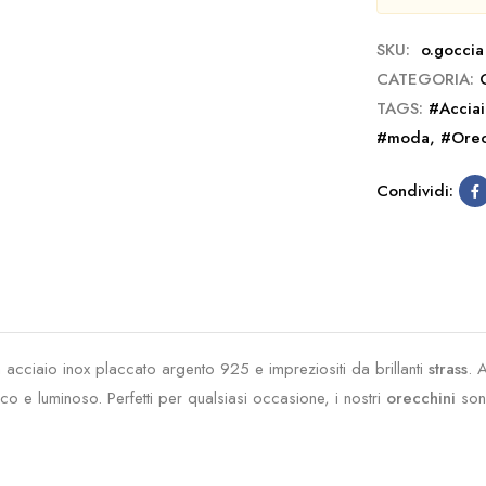
SKU:
o.goccia
CATEGORIA:
TAGS:
#Acciai
#moda
,
#Orec
Condividi:
 in acciaio inox placcato argento 925 e impreziositi da brillanti
strass
. 
ico e luminoso. Perfetti per qualsiasi occasione, i nostri
orecchini
sono