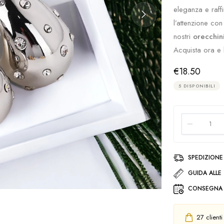
eleganza e raffi
l’attenzione con
nostri
orecchin
Acquista ora e l
€
18.50
5 DISPONIBILI
SPEDIZIONE 
GUIDA ALLE 
CONSEGNA 
27
clienti