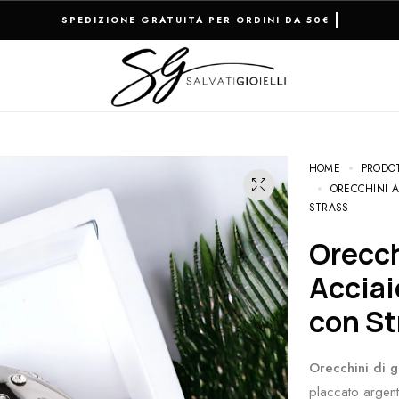
RESO FACILE E PAGAMENTI 100% SICU
HOME
PRODO
ORECCHINI A
STRASS
Orecchini a Goccia d’Acqua in
Acciai
con St
Orecchini di 
placcato argent