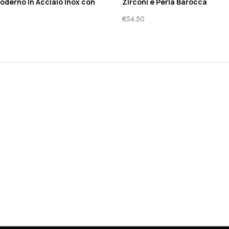
oderno in Acciaio Inox con
Zirconi e Perla Barocca
€
54.50
0