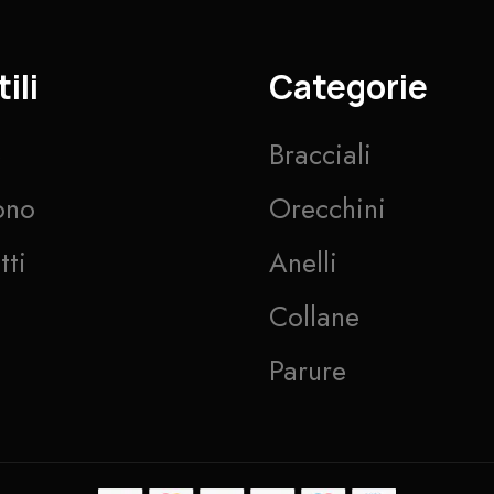
ili
Categorie
e
Bracciali
ono
Orecchini
tti
Anelli
Collane
Parure