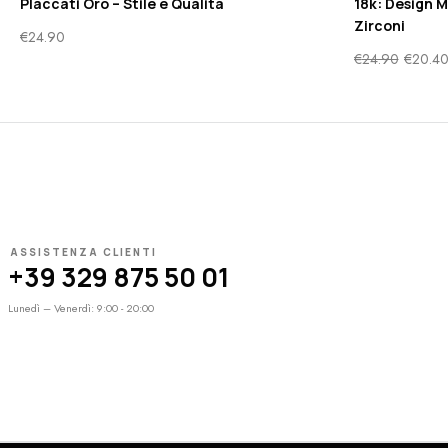
Placcati Oro – Stile e Qualità
18k: Design M
Zirconi
€
24.90
€
24.90
€
20.4
ASSISTENZA CLIENTI
+39 329 875 50 01
Lunedì – Venerdì: 9:00 - 20:00