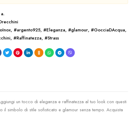
 a.
Orecchini
oInox
,
#argento925
,
#Eleganza
,
#glamour
,
#GocciaDAcqua
,
chini
,
#Raffinatezza
,
#Strass
Aggiungi un tocco di eleganza e raffinatezza al tuo look con questi
 il simbolo di stile sofisticato e glamour senza tempo. Acquista