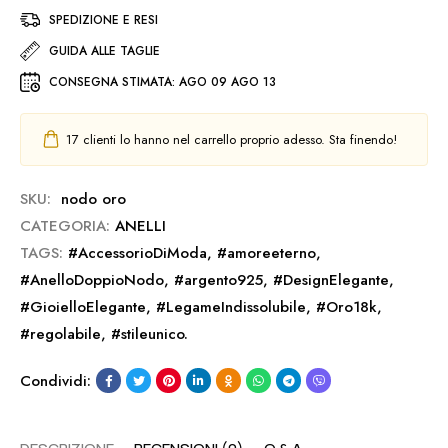
SPEDIZIONE E RESI
GUIDA ALLE TAGLIE
CONSEGNA STIMATA:
AGO 09 AGO 13
17
clienti lo hanno nel carrello proprio adesso. Sta finendo!
SKU:
nodo oro
CATEGORIA:
ANELLI
TAGS:
#AccessorioDiModa
,
#amoreeterno
,
#AnelloDoppioNodo
,
#argento925
,
#DesignElegante
,
#GioielloElegante
,
#LegameIndissolubile
,
#Oro18k
,
#regolabile
,
#stileunico.
Condividi: