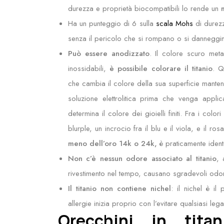
durezza e proprietà biocompatibili lo rende un
Ha un punteggio di 6 sulla
scala Mohs
di durezz
senza il pericolo che si rompano o si dannegg
Può essere anodizzato
. Il colore scuro metal
inossidabili,
è possibile colorare il titanio
. Q
che cambia il colore della sua superficie mantenen
soluzione elettrolitica prima che venga applic
determina il colore dei gioielli finiti. Fra i co
blurple, un incrocio fra il blu e il viola, e il rosa
meno dell’oro 14k o 24k,
è praticamente ident
Non c’è nessun odore associato al titanio
, 
rivestimento nel tempo, causano sgradevoli odor
Il titanio non contiene nichel
: il nichel è il
allergie inizia proprio con l’evitare qualsiasi le
Orecchini in titan