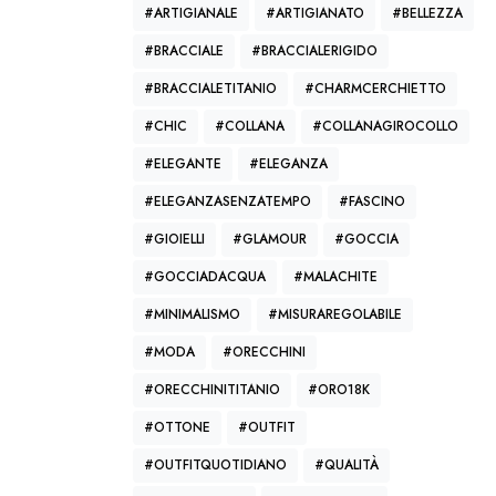
#ARTIGIANALE
#ARTIGIANATO
#BELLEZZA
#BRACCIALE
#BRACCIALERIGIDO
#BRACCIALETITANIO
#CHARMCERCHIETTO
#CHIC
#COLLANA
#COLLANAGIROCOLLO
#ELEGANTE
#ELEGANZA
#ELEGANZASENZATEMPO
#FASCINO
e
#GIOIELLI
#GLAMOUR
#GOCCIA
#GOCCIADACQUA
#MALACHITE
#MINIMALISMO
#MISURAREGOLABILE
e
#MODA
#ORECCHINI
#ORECCHINITITANIO
#ORO18K
:
#OTTONE
#OUTFIT
#OUTFITQUOTIDIANO
#QUALITÀ