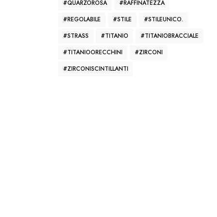
#QUARZOROSA
#RAFFINATEZZA
#REGOLABILE
#STILE
#STILEUNICO.
o
#STRASS
#TITANIO
#TITANIOBRACCIALE
i
#TITANIOORECCHINI
#ZIRCONI
o
#ZIRCONISCINTILLANTI
a
o