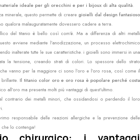
materiale ideale per gli orecchini e per i bijoux di alta qualità
.
a minerale, questo permette di creare
gioielli dal design fantasios
ino qualora malauguratamente dovessero cadere a terra.
lico del titanio è bello così com’è. Ma a differenza di altri metall
uesto avviene mediante l’anodizzazione, un processo elettrochimic
do inalterate tutte le sue caratteristiche. i gioielli sono immersi in una
ata la tensione, creando strati di colori. Lo spessore dello strato
lori che vanno per la maggiore ci sono l’oro e l’oro rosa, così come il
 brillante.
Il titanio color oro e oro rosa è popolare perché cost
ico all’oro ma presenta molti più vantaggi di quest’ultimo.
al contrario dei metalli minori, che ossidandosi o perdendo il lor
i.
 primo responsabile delle reazioni allergiche e la prevenzione delle
ga che lo contenga!
io chirurgico: i vantaggi