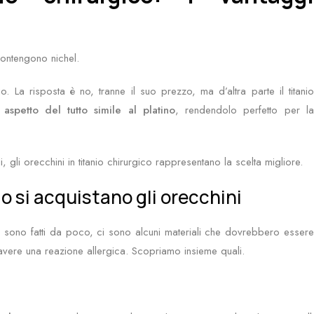
contengono nichel.
 La risposta è no, tranne il suo prezzo, ma d’altra parte il titanio
 aspetto del tutto simile al platino
, rendendolo perfetto per l
i, gli orecchini in titanio chirurgico rappresentano la scelta migliore.
do si acquistano gli orecchini
e sono fatti da poco, ci sono alcuni materiali che dovrebbero essere
avere una reazione allergica. Scopriamo insieme quali.