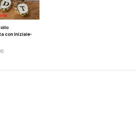
bile
ollo
a con Iniziale-
50