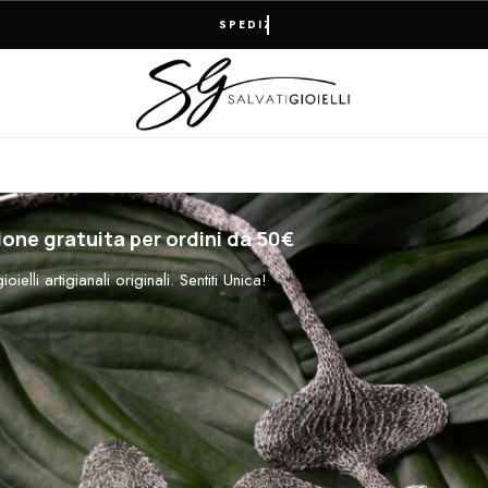
RESO FACILE E PAGAMENTI 100% SICURI
one gratuita per ordini da 50€
oielli artigianali originali. Sentiti Unica!