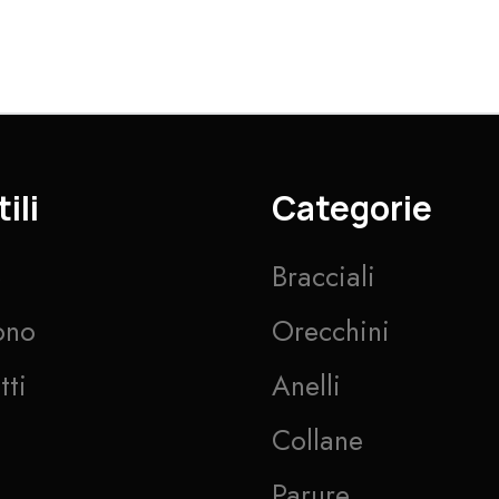
ili
Categorie
e
Bracciali
ono
Orecchini
tti
Anelli
Collane
Parure