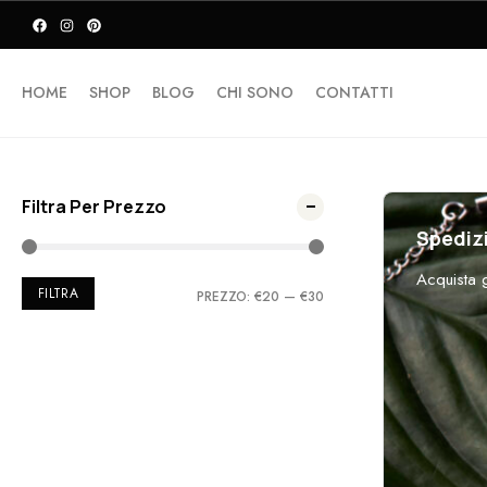
HOME
SHOP
BLOG
CHI SONO
CONTATTI
Filtra Per Prezzo
Spedizi
Acquista gi
FILTRA
PREZZO:
€20
—
€30