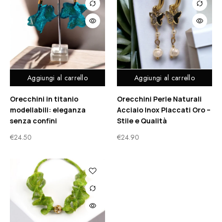
Aggiungi al carrello
Aggiungi al carrello
Orecchini in titanio
Orecchini Perle Naturali
modellabili: eleganza
Acciaio Inox Placcati Oro –
senza confini
Stile e Qualità
€
24.50
€
24.90