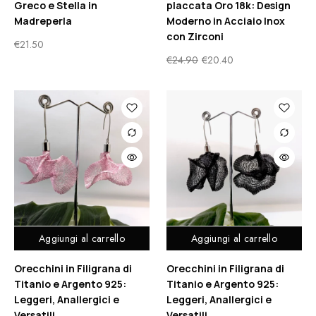
Greco e Stella in
placcata Oro 18k: Design
Madreperla
Moderno in Acciaio Inox
con Zirconi
€
21.50
€
24.90
€
20.40
Aggiungi al carrello
Aggiungi al carrello
Orecchini in Filigrana di
Orecchini in Filigrana di
Titanio e Argento 925:
Titanio e Argento 925:
Leggeri, Anallergici e
Leggeri, Anallergici e
Versatili
Versatili