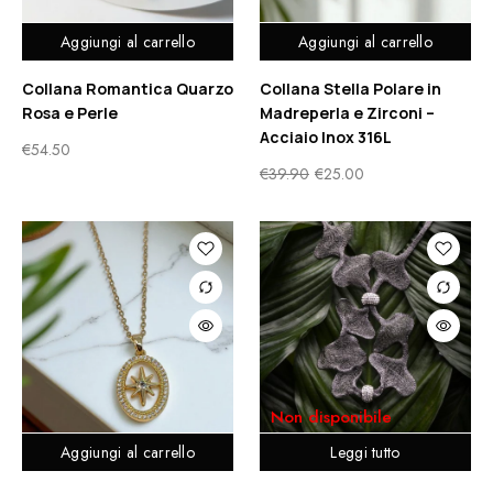
Aggiungi al carrello
Aggiungi al carrello
Collana Romantica Quarzo
Collana Stella Polare in
Rosa e Perle
Madreperla e Zirconi –
Acciaio Inox 316L
€
54.50
€
39.90
€
25.00
Non disponibile
Aggiungi al carrello
Leggi tutto