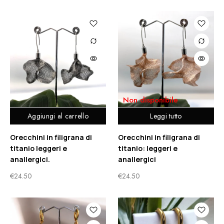
Non disponibile
Aggiungi al carrello
Leggi tutto
Orecchini in filigrana di
Orecchini in filigrana di
titanio leggeri e
titanio: leggeri e
anallergici.
anallergici
€
24.50
€
24.50