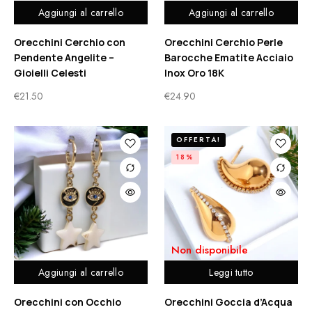
Aggiungi al carrello
Aggiungi al carrello
Orecchini Cerchio con
Orecchini Cerchio Perle
Pendente Angelite –
Barocche Ematite Acciaio
Gioielli Celesti
Inox Oro 18K
€
21.50
€
24.90
OFFERTA!
18%
Non disponibile
Aggiungi al carrello
Leggi tutto
Orecchini con Occhio
Orecchini Goccia d’Acqua