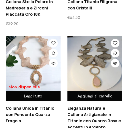
Collana Stella Polare in
Collana Titanio Filigrana
Madreperla e Zirconi –
con Cristalli
Placcata Oro 18K
€
64.50
€
39.90
Non disponibile
Leggi tutto
Aggiungi al carrello
Collana Unica in Titanio
Eleganza Naturale:
con Pendente Quarzo
Collana Artigianale in
Fragola
Titanio con Quarzo Rosa e
Accenti in Argento