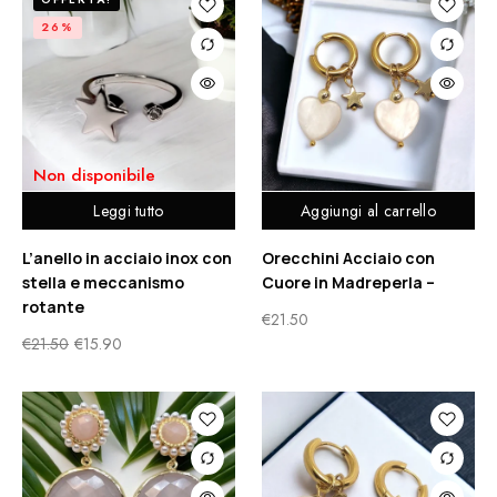
26%
Non disponibile
Leggi tutto
Aggiungi al carrello
L’anello in acciaio inox con
Orecchini Acciaio con
stella e meccanismo
Cuore in Madreperla –
rotante
€
21.50
€
21.50
€
15.90