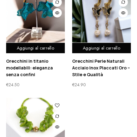
Aggiungi al carrello
Aggiungi al carrello
Orecchini in titanio
Orecchini Perle Naturali
modellabili: eleganza
Acciaio Inox Placcati Oro –
senza confini
Stile e Qualità
€
24.50
€
24.90