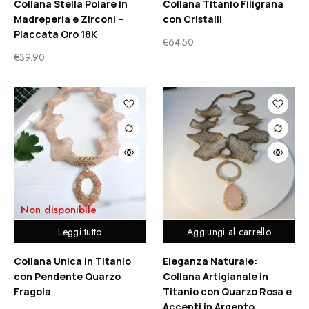
Collana Stella Polare in
Collana Titanio Filigrana
Madreperla e Zirconi –
con Cristalli
Placcata Oro 18K
€
64.50
€
39.90
Non disponibile
Leggi tutto
Aggiungi al carrello
Collana Unica in Titanio
Eleganza Naturale:
con Pendente Quarzo
Collana Artigianale in
Fragola
Titanio con Quarzo Rosa e
Accenti in Argento