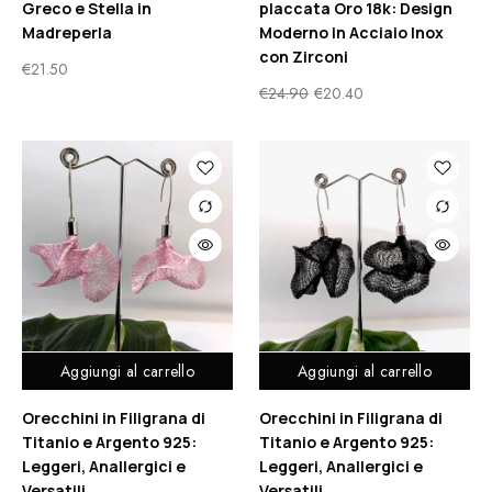
Greco e Stella in
placcata Oro 18k: Design
Madreperla
Moderno in Acciaio Inox
con Zirconi
€
21.50
€
24.90
€
20.40
Aggiungi al carrello
Aggiungi al carrello
Orecchini in Filigrana di
Orecchini in Filigrana di
Titanio e Argento 925:
Titanio e Argento 925:
Leggeri, Anallergici e
Leggeri, Anallergici e
Versatili
Versatili