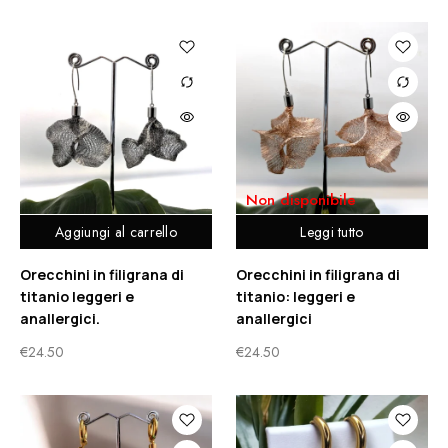
Non disponibile
Aggiungi al carrello
Leggi tutto
Orecchini in filigrana di
Orecchini in filigrana di
titanio leggeri e
titanio: leggeri e
anallergici.
anallergici
€
24.50
€
24.50