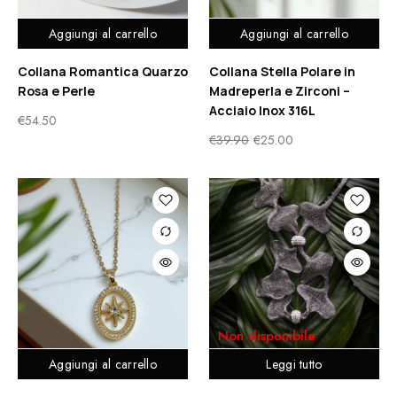
Aggiungi al carrello
Aggiungi al carrello
Collana Romantica Quarzo
Collana Stella Polare in
Rosa e Perle
Madreperla e Zirconi –
Acciaio Inox 316L
€
54.50
€
39.90
€
25.00
Non disponibile
Aggiungi al carrello
Leggi tutto