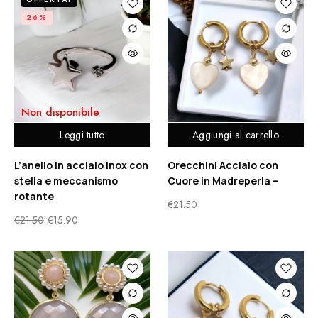
26%
Non disponibile
Leggi tutto
Aggiungi al carrello
L’anello in acciaio inox con
Orecchini Acciaio con
stella e meccanismo
Cuore in Madreperla –
rotante
€
21.50
€
21.50
€
15.90