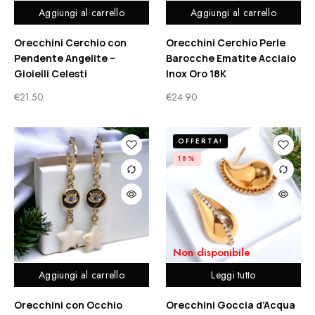
Aggiungi al carrello
Aggiungi al carrello
Orecchini Cerchio con
Orecchini Cerchio Perle
Pendente Angelite –
Barocche Ematite Acciaio
Gioielli Celesti
Inox Oro 18K
€
21.50
€
24.90
OFFERTA!
18%
Non disponibile
Aggiungi al carrello
Leggi tutto
Orecchini con Occhio
Orecchini Goccia d’Acqua