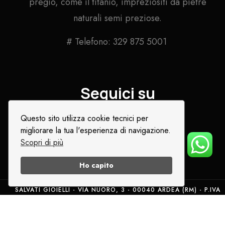
pregio, come il titanio, impreziositi da pietre
naturali semi preziose.
# Telefono: 329 875 5001
Seguici su
Questo sito utilizza cookie tecnici per
migliorare la tua l'esperienza di navigazione.
Scopri di più
Ho capito
SALVATI GIOIELLI - VIA NUORO, 3 - 00040 ARDEA (RM) - P.IVA
05769671008
TEL. 3298755001
PRIVACY POLICY
COOKIE POLICY