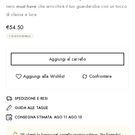
vero
must-have
che arricchirà il tuo guardaroba con un tocco
di classe e luce.
€
54.50
1 DISPONIBILI
Aggiungi al carrello
SPEDIZIONE E RESI
GUIDA ALLE TAGLIE
CONSEGNA STIMATA:
AGO 11 AGO 15
29
clienti lo hanno nel carrello proprio adesso. Sta finendo!