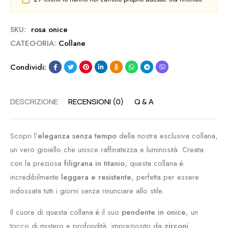
SKU:
rosa onice
CATEGORIA:
Collane
Condividi:
DESCRIZIONE
RECENSIONI (0)
Q & A
Scopri l’
eleganza senza tempo
della nostra esclusiva collana,
un vero gioiello che unisce raffinatezza e luminosità. Creata
con la preziosa
filigrana in titanio
, questa collana è
incredibilmente
leggera e resistente
, perfetta per essere
indossata tutti i giorni senza rinunciare allo stile.
Il cuore di questa collana è il suo
pendente in onice
, un
tocco di mistero e profondità, impreziosito da
zirconi