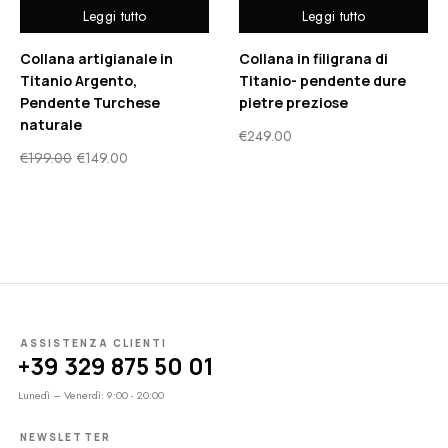
Leggi tutto
Leggi tutto
Collana artigianale in
Collana in filigrana di
Titanio Argento,
Titanio- pendente dure
Pendente Turchese
pietre preziose
naturale
€
249.00
€
199.00
€
149.00
ASSISTENZA CLIENTI
+39 329 875 50 01
Lunedì – Venerdì: 9:00 - 20:00
NEWSLETTER