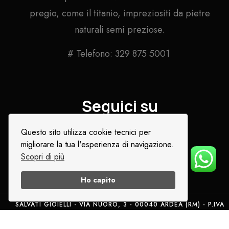
pregio, come il titanio, impreziositi da pietre
naturali semi preziose.
# Telefono: 329 875 5001
Seguici su
Questo sito utilizza cookie tecnici per
migliorare la tua l'esperienza di navigazione.
Scopri di più
Ho capito
SALVATI GIOIELLI - VIA NUORO, 3 - 00040 ARDEA (RM) - P.IVA
05769671008
Collana Titanio Filigrana con Cristalli