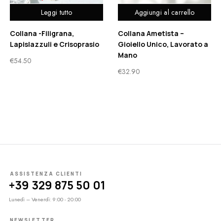
Leggi tutto
Aggiungi al carrello
Collana -Filigrana,
Collana Ametista –
Lapislazzuli e Crisoprasio
Gioiello Unico, Lavorato a
Mano
€
54.50
€
32.90
ASSISTENZA CLIENTI
+39 329 875 50 01
Lunedì – Venerdì: 9:00 - 20:00
NEWSLETTER