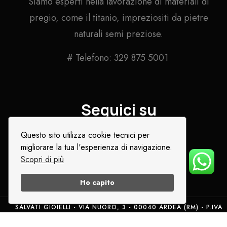
Siamo esperti nella lavorazione di materiali di
pregio, come il titanio, impreziositi da pietre
naturali semi preziose.
# Telefono: 329 875 5001
Seguici su
Questo sito utilizza cookie tecnici per
migliorare la tua l'esperienza di navigazione.
Scopri di più
Ho capito
SALVATI GIOIELLI - VIA NUORO, 3 - 00040 ARDEA (RM) - P.IVA
05769671008
Collana amuleto sole in stile Bohemien con Pietra Naturale